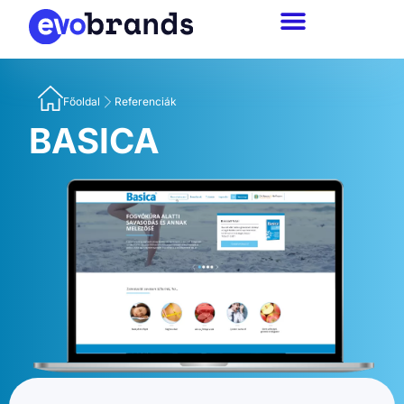
Főoldal
Referenciák
BASICA