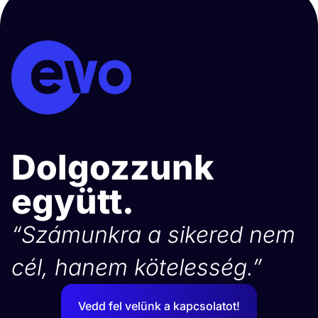
Dolgozzunk
együtt.
“Számunkra a sikered nem
cél, hanem kötelesség.”
Vedd fel velünk a kapcsolatot!