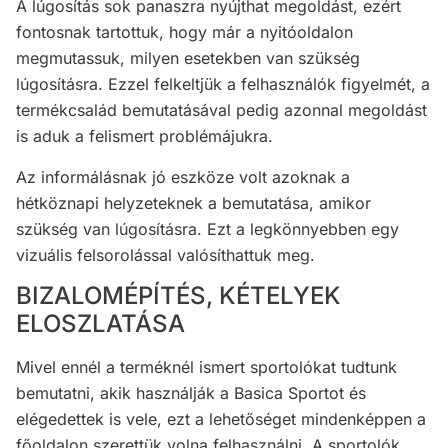
A lúgosítás sok panaszra nyújthat megoldást, ezért
fontosnak tartottuk, hogy már a nyitóoldalon
megmutassuk, milyen esetekben van szükség
lúgosításra. Ezzel felkeltjük a felhasználók figyelmét, a
termékcsalád bemutatásával pedig azonnal megoldást
is aduk a felismert problémájukra.
Az informálásnak jó eszköze volt azoknak a
hétköznapi helyzeteknek a bemutatása, amikor
szükség van lúgosításra. Ezt a legkönnyebben egy
vizuális felsorolással valósíthattuk meg.
BIZALOMÉPÍTÉS, KÉTELYEK
ELOSZLATÁSA
Mivel ennél a terméknél ismert sportolókat tudtunk
bemutatni, akik használják a Basica Sportot és
elégedettek is vele, ezt a lehetőséget mindenképpen a
főoldalon szerettük volna felhasználni. A sportolók