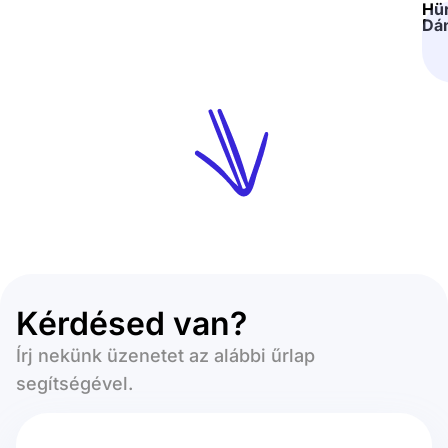
Hü
Dán
Kérdésed van?
Írj nekünk üzenetet az alábbi űrlap
segítségével.