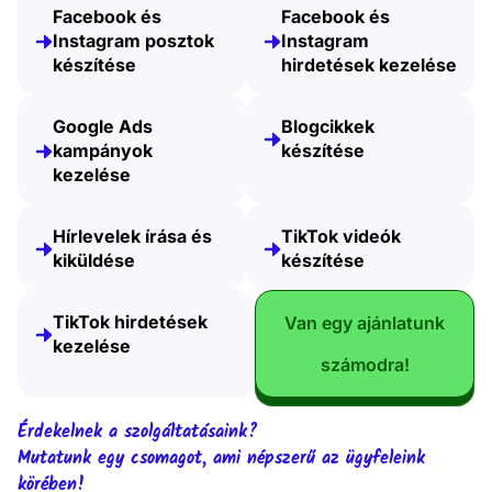
Facebook és
Facebook és
Instagram posztok
Instagram
készítése
hirdetések kezelése
Google Ads
Blogcikkek
kampányok
készítése
kezelése
Hírlevelek írása és
TikTok videók
kiküldése
készítése
TikTok hirdetések
Van egy ajánlatunk
kezelése
számodra!
Érdekelnek a szolgáltatásaink?
Mutatunk egy csomagot, ami népszerű az ügyfeleink
körében!