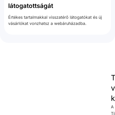
látogatottságát
Értékes tartalmakkal visszatérő látogatókat és új
vásárlókat vonzhatsz a webáruházadba.
T
v
k
A
T