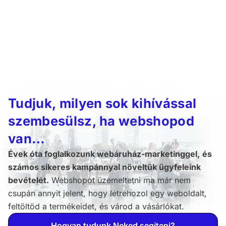
Tudjuk, milyen sok kihívással
szembesülsz, ha webshopod
van…
Évek óta foglalkozunk webáruház-marketinggel,
és
számos sikeres kampánnyal növeltük ügyfeleink
bevételét.
Webshopot üzemeltetni ma már nem
csupán annyit jelent, hogy létrehozol egy weboldalt,
feltöltöd a termékeidet, és várod a vásárlókat.
Hogyan tudunk Neked segíteni?