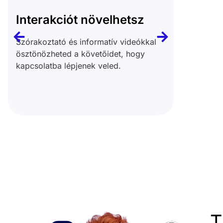
Interakciót növelhetsz
Trend
Szórakoztató és informatív videókkal
Kihaszn
ösztönözheted a követőidet, hogy
változó 
kapcsolatba lépjenek veled.
releván
T