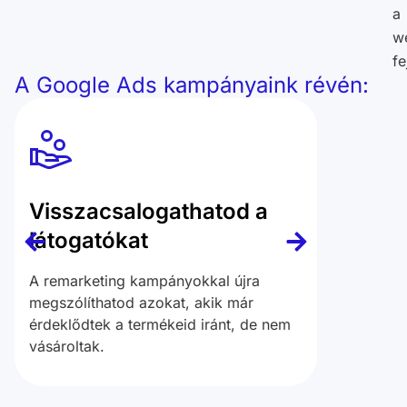
a
w
fe
A Google Ads kampányaink révén:
Visszacsalogathatod a
Célzo
látogatókat
irány
A remarketing kampányokkal újra
Növelhe
megszólíthatod azokat, akik már
látogato
érdeklődtek a termékeid iránt, de nem
irányítj
vásároltak.