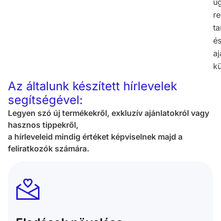
üg
re
ta
é
aj
kü
Az általunk készített hírlevelek
segítségével:
Legyen szó új termékekről, exkluzív ajánlatokról vagy
hasznos tippekről,
a hírleveleid mindig értéket képviselnek majd a
feliratkozók számára.