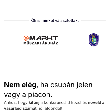
Ők is minket választottak:
Nem elég
, ha csupán jelen
vagy a piacon.
Ahhoz, hogy
kitűnj
a konkurenciáid közül és
növeld a
vásárlóid számát
, jól átgondolt