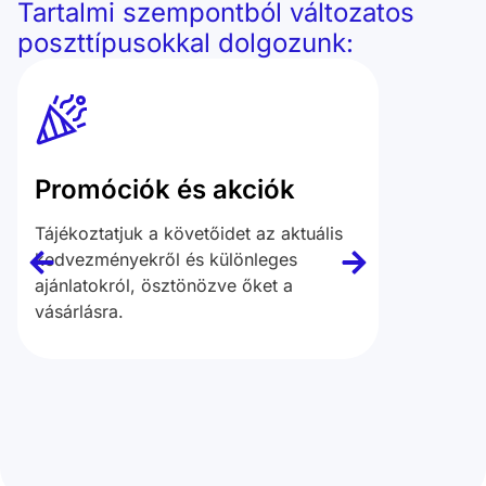
Tartalmi szempontból változatos
poszttípusokkal dolgozunk:
Promóciók és akciók
Term
Tájékoztatjuk a követőidet az aktuális
Részlet
kedvezményekről és különleges
legnéps
ajánlatokról, ösztönözve őket a
azok egy
vásárlásra.