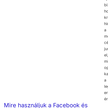
bi
h
kr
hi
a
m
c
j
el
m
op
k
a
l
e
é
Mire használjuk a Facebook és