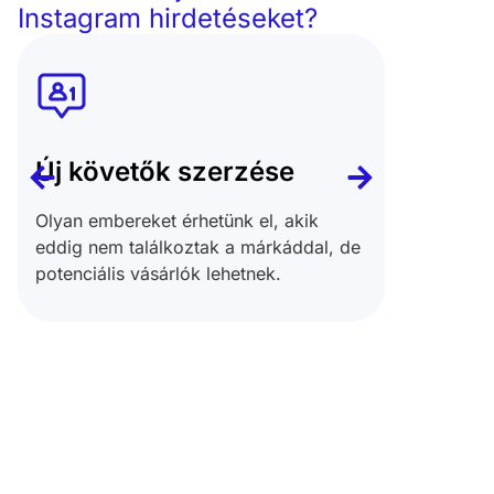
Instagram hirdetéseket?
Új követők szerzése
Új vá
Olyan embereket érhetünk el, akik
Akár ko
eddig nem találkoztak a márkáddal, de
szezonál
potenciális vásárlók lehetnek.
kampánya