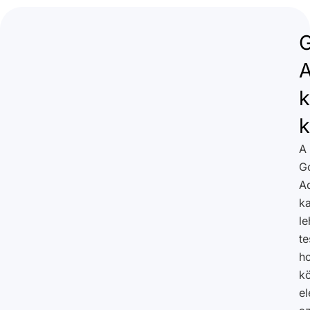
k
A
G
A
k
le
te
h
kö
el