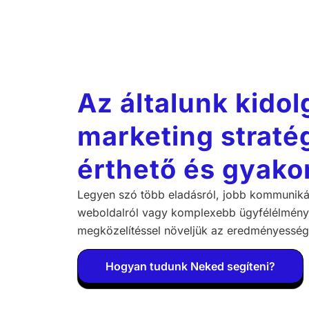
Az általunk kidol
marketing stratég
érthető és gyakor
Legyen szó több eladásról, jobb kommuniká
weboldalról vagy komplexebb ügyfélélményr
megközelítéssel növeljük az eredményessége
Hogyan tudunk Neked segíteni?