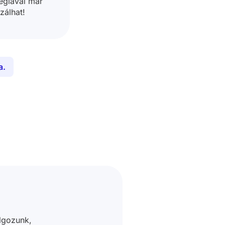
égiával már
zálhat!
a.
lgozunk,