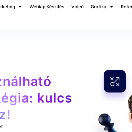
rketing
Weblap Készítés
Videó
Grafika
Refe
ználható
égia: kulcs
z!
yt