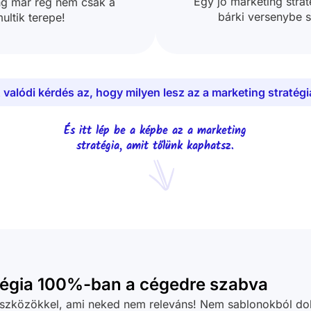
Egy jó marketing strat
ng már rég nem csak a
bárki versenybe s
ultik terepe!
 valódi kérdés az, hogy milyen lesz az a marketing stratégi
És itt lép be a képbe az a marketing
stratégia, amit tőlünk kaphatsz.
tégia 100%-ban a cégedre szabva
szközökkel, ami neked nem releváns! Nem sablonokból do