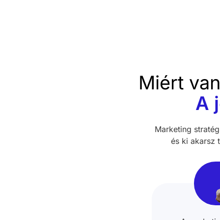
Miért va
A 
Marketing straté
és ki akarsz 