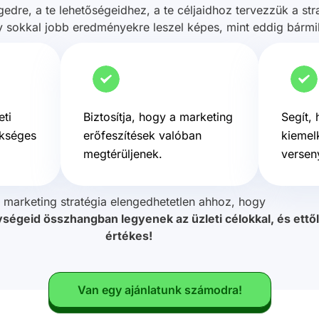
edre, a te lehetőségeidhez, a te céljaidhoz tervezzük a stra
y sokkal jobb eredményekre leszel képes, mint eddig bármi
ti
Biztosítja, hogy a marketing
Segít,
ükséges
erőfeszítések valóban
kiemel
megtérüljenek.
versen
 marketing stratégia elengedhetetlen ahhoz, hogy
ségeid összhangban legyenek az üzleti célokkal, és ettől
értékes!
Van egy ajánlatunk számodra!