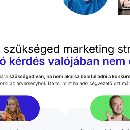
n szükséged marketing str
jó kérdés valójában nem 
giára
szükséged van, ha nem akarsz belefulladni a konkur
törni az árversenyből. De te, mint haladó cégvezető ezt má