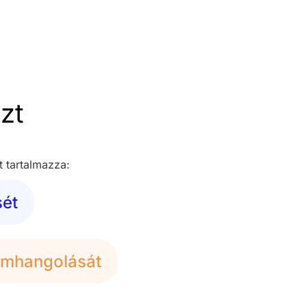
zt
 tartalmazza:
sét
omhangolását