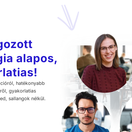
gozott
ia alapos,
latias!
cióról, hatékonyabb
ől, gyakorlatias
d, sallangok nélkül.