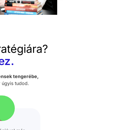
atégiára?
ez.
ensek tengerébe,
r úgyis tudod.