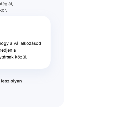
tégiát,
kor.
 hogy a vállalkozásod
kedjen a
ytársak közül.
 lesz olyan