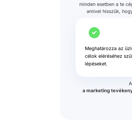
minden esetben a te cég
amivel hisszük, hog
Meghatározza az üzle
célok eléréséhez sz
lépéseket.
A
a marketing tevékeny