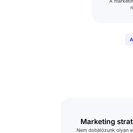
A marketi
m
A
Marketing stra
Nem dobálózunk olyan e