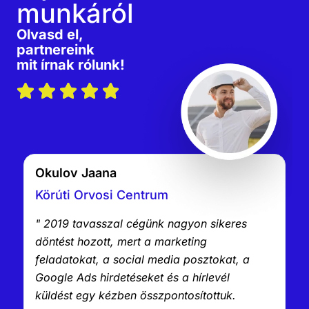
munkáról
Olvasd el,
partnereink
mit írnak rólunk!
Okulov Jaana
Körúti Orvosi Centrum
" 2019 tavasszal cégünk nagyon sikeres
döntést hozott, mert a marketing
feladatokat, a social media posztokat, a
Google Ads hirdetéseket és a hírlevél
küldést egy kézben összpontosítottuk.