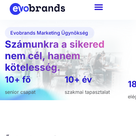
Evobrands Marketing Ügynökség
Számunkra a sikered
nem cél, hanem
kötelesség.
10+ fő
10+ év
1
senior csapat
szakmai tapasztalat
elé