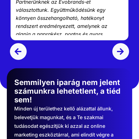
Partnerünknek az Evobrands-et
választottunk. Együttműködésünk egy
könnyen összehangolható, hatékonyt
rendszert eredményezett, amelynek az
alapja a naprakész, pontos és gyors
ügyintézés. Köszönet az Evobrands-nak!
"
Semmilyen iparág nem jelent
számunkra lehetetlent, a tiéd
sem!
Minden új területhez kellő alázattal állunk,
belevetjük magunkat, és a Te szakmai
tudásodat egészítjük ki azzal az online
marketing eszköztárral, ami elindít végre a