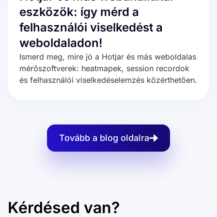
eszközök: így mérd a
felhasználói viselkedést a
weboldaladon!
Ismerd meg, mire jó a Hotjar és más weboldalas
mérőszoftverek: heatmapek, session recordok
és felhasználói viselkedéselemzés közérthetően.
Tovább a blog oldalra
Kérdésed van?