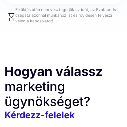
Elküldés után nem vesztegetjük az időt, az Evobrands
csapata azonnal munkához lát és rövidesen felveszi
veled a kapcsolatot!
Hogyan válassz
marketing
ügynökséget?
Kérdezz-felelek