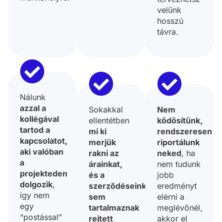
velünk
hosszú
távra.
Nálunk
azzal a
Sokakkal
Nem
kollégával
ellentétben
ködösítünk,
tartod a
mi ki
rendszeresen
kapcsolatot,
merjük
riportálunk
aki valóban
rakni az
neked
, ha
a
árainkat,
nem tudunk
projekteden
és a
jobb
dolgozik
,
szerződéseink
eredményt
így nem
sem
elérni a
egy
tartalmaznak
meglévőnél,
“postással”
rejtett
akkor el