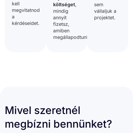
kell
költséget
,
sem
megvitatnod
mindig
vállaljuk a
a
annyit
projektet.
kérdéseidet.
fizetsz,
amiben
megállapodtunk.
Mivel szeretnél
megbízni bennünket?