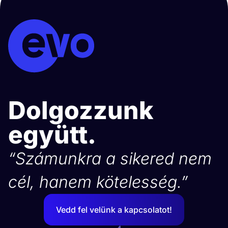
Dolgozzunk
együtt.
“Számunkra a sikered nem
cél, hanem kötelesség.”
Vedd fel velünk a kapcsolatot!