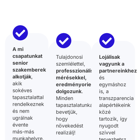
A mi
csapatunkat
Tulajdonosi
Lojálisak
senior
szemlélettel,
vagyunk a
szakemberek
professzionális
partnereinkhez
alkotják
,
mérésekkel,
és
akik
eredményorientáltan
egymáshoz
sokéves
dolgozunk
.
is, a
tapasztalattal
Minden
transzparencia
rendelkeznek
tapasztalatunkat
alapértékeink
és nem
bevetjük,
közé
ugrálnak
hogy
tartozik, így
évente
növekedést
nyugodt
más-más
realizálj!
szívvel
munkahelyre.
tervezhetsz