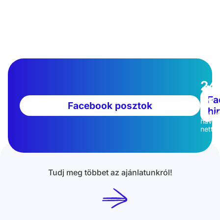
+
=
24
Ft
Fa
Facebook posztok
hi
kedv
havi
nettó
Tudj meg többet az ajánlatunkról!