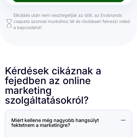
Elküldés után nem vesztegetjük az időt, az Evobrands
csapata azonnal munkához lát és rövidesen felveszi veled
a kapcsolatot!
Kérdések cikáznak a
fejedben az online
marketing
szolgáltatásokról?
Miért kellene még nagyobb hangsúlyt
fektetnem a marketingre?