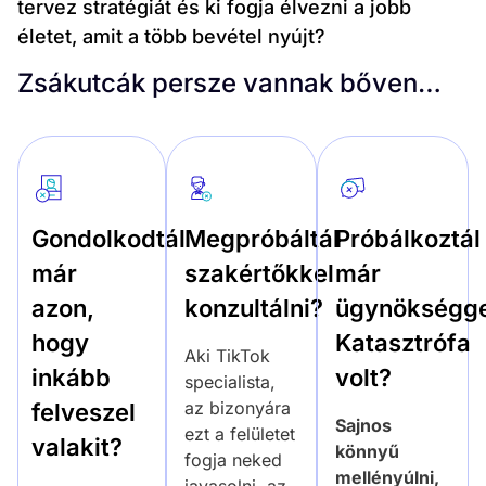
tervez stratégiát és ki fogja élvezni a jobb
életet, amit a több bevétel nyújt?
Zsákutcák persze vannak bőven…
Megpróbáltál
Próbálkoztál
Gondolkodtál
szakértőkkel
már
már
konzultálni?
ügynökségge
azon,
Katasztrófa
hogy
Aki TikTok
volt?
inkább
specialista,
az bizonyára
felveszel
Sajnos
ezt a felületet
valakit?
könnyű
fogja neked
mellényúlni,
javasolni, az