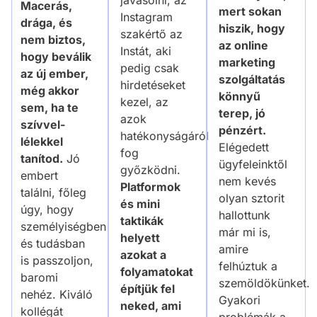
Macerás,
mert sokan
Instagram
drága, és
hiszik, hogy
szakértő az
nem biztos,
az online
Instát, aki
hogy beválik
marketing
pedig csak
az új ember,
szolgáltatás
hirdetéseket
még akkor
könnyű
kezel, az
sem, ha te
terep, jó
azok
szívvel-
pénzért.
hatékonyságáról
lélekkel
Elégedett
fog
tanítod.
Jó
ügyfeleinktől
győzködni.
embert
nem kevés
Platformok
találni, főleg
olyan sztorit
és mini
úgy, hogy
hallottunk
taktikák
személyiségben
már mi is,
helyett
és tudásban
amire
azokat a
is passzoljon,
felhúztuk a
folyamatokat
baromi
szemöldökünket.
építjük fel
nehéz. Kiváló
Gyakori
neked, ami
kollégát
problémák a