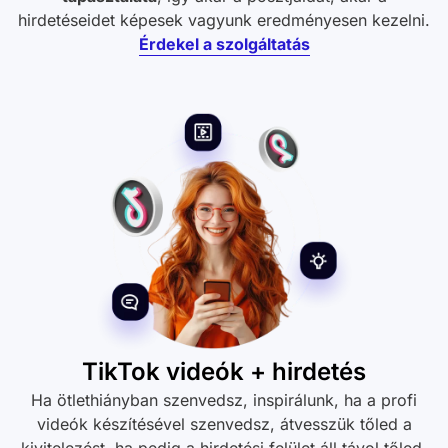
hirdetéseidet képesek vagyunk eredményesen kezelni.
Érdekel a szolgáltatás
TikTok videók + hirdetés
Ha ötlethiányban szenvedsz, inspirálunk, ha a profi
videók készítésével szenvedsz, átvesszük tőled a
kivitelezést, ha pedig a hirdetési felület áll távol tőled,