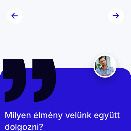
Milyen élmény velünk együtt
dolgozni?