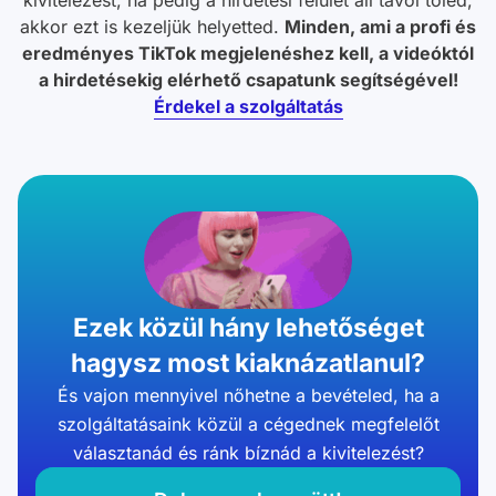
akkor ezt is kezeljük helyetted.
Minden, ami a profi és
eredményes TikTok megjelenéshez kell, a videóktól
a hirdetésekig elérhető csapatunk segítségével!
Érdekel a szolgáltatás
Ezek közül hány lehetőséget
hagysz most kiaknázatlanul?
És vajon mennyivel nőhetne a bevételed, ha a
szolgáltatásaink közül a cégednek megfelelőt
választanád és ránk bíznád a kivitelezést?