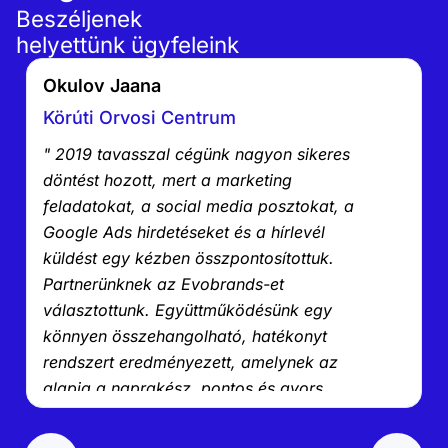
Beszéljenek
helyettünk ügyfeleink
Okulov Jaana
Körúti Orvosi Centrum
" 2019 tavasszal cégünk nagyon sikeres
döntést hozott, mert a marketing
feladatokat, a social media posztokat, a
Google Ads hirdetéseket és a hírlevél
küldést egy kézben összpontosítottuk.
Partnerünknek az Evobrands-et
választottunk. Együttműködésünk egy
könnyen összehangolható, hatékonyt
rendszert eredményezett, amelynek az
alapja a naprakész, pontos és gyors
ügyintézés. Köszönet az Evobrands-nak! "