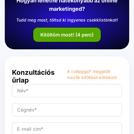
Hogyan lehetne hatékonyabb az online
marketinged?
Tudd meg most, töltsd ki ingyenes csekklistánkat!
Kitöltöm most! (4 perc)
Konzultációs
A csillaggal* megjelölt
mezők kitöltésé kötelező!
űrlap