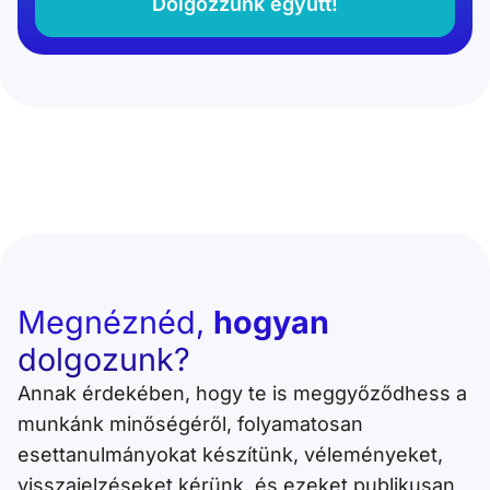
Dolgozzunk együtt!
Megnéznéd,
hogyan
dolgozunk?
Annak érdekében, hogy te is meggyőződhess a
munkánk minőségéről, folyamatosan
esettanulmányokat készítünk, véleményeket,
visszajelzéseket kérünk, és ezeket publikusan