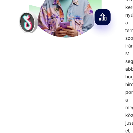
ker
nyú
a
ter
szo
irán
Mi
seg
abb
ho
hir
po
a
meg
kö
jus
el,