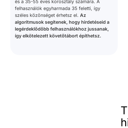
és a 35-55 éves korosztály számára. A
felhasználók egyharmada 35 feletti, így
széles közönséget érhetsz el.
Az
algoritmusok segítenek, hogy hirdetéseid a
legérdeklődőbb felhasználókhoz jussanak,
így elkötelezett követőtábort építhetsz.
T
h