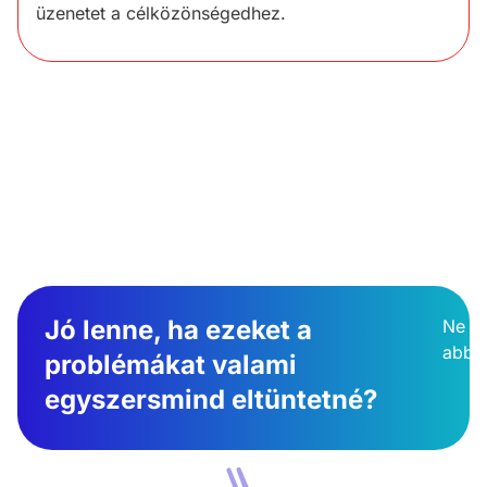
üzenetet a célközönségedhez.
Jó lenne, ha ezeket a
Ne ag
abban
problémákat valami
egyszersmind eltüntetné?