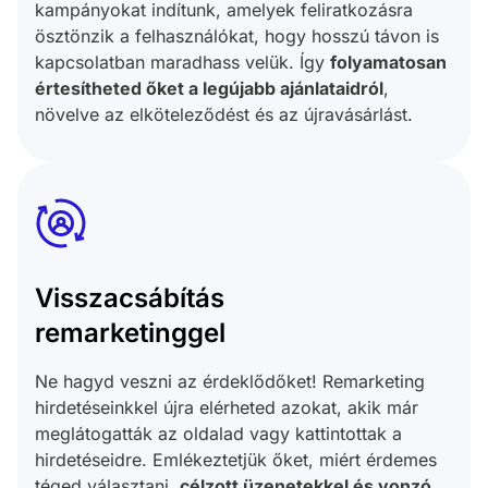
kampányokat indítunk, amelyek feliratkozásra
ösztönzik a felhasználókat, hogy hosszú távon is
kapcsolatban maradhass velük. Így
folyamatosan
értesítheted őket a legújabb ajánlataidról
,
növelve az elköteleződést és az újravásárlást.
Visszacsábítás
remarketinggel
Ne hagyd veszni az érdeklődőket! Remarketing
hirdetéseinkkel újra elérheted azokat, akik már
meglátogatták az oldalad vagy kattintottak a
hirdetéseidre. Emlékeztetjük őket, miért érdemes
téged választani,
célzott üzenetekkel és vonzó