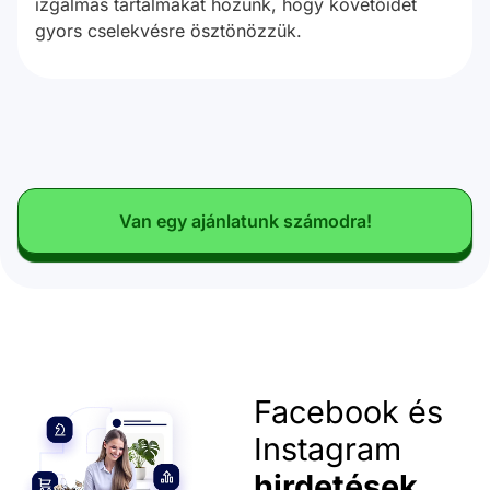
izgalmas tartalmakat hozunk, hogy követőidet
gyors cselekvésre ösztönözzük.
Van egy ajánlatunk számodra!
Facebook és
Instagram
hirdetések