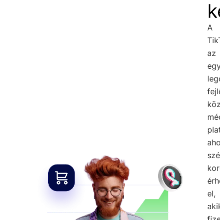
k
A
Tik
az
egy
leg
fej
köz
mé
pla
aho
szé
kor
érh
el,
aki
fiz