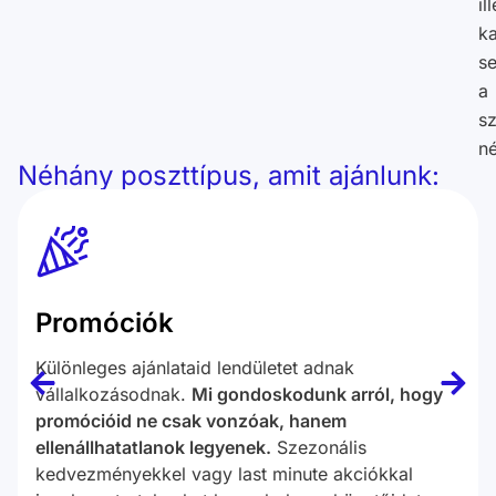
il
k
se
a
sz
né
Néhány poszttípus, amit ajánlunk:
Promóciók
Különleges ajánlataid lendületet adnak
vállalkozásodnak.
Mi gondoskodunk arról, hogy
promócióid ne csak vonzóak, hanem
ellenállhatatlanok legyenek.
Szezonális
kedvezményekkel vagy last minute akciókkal