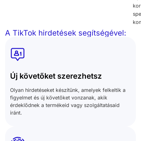
kor
spe
kom
A TikTok hirdetések segítségével:
Új követőket szerezhetsz
Olyan hirdetéseket készítünk, amelyek felkeltik a
figyelmet és új követőket vonzanak, akik
érdeklődnek a termékeid vagy szolgáltatásaid
iránt.