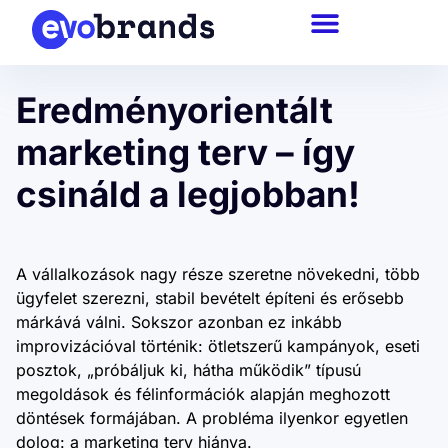
Eredményorientált
marketing terv – így
csináld a legjobban!
A vállalkozások nagy része szeretne növekedni, több
ügyfelet szerezni, stabil bevételt építeni és erősebb
márkává válni. Sokszor azonban ez inkább
improvizációval történik: ötletszerű kampányok, eseti
posztok, „próbáljuk ki, hátha működik” típusú
megoldások és félinformációk alapján meghozott
döntések formájában. A probléma ilyenkor egyetlen
dolog: a marketing terv hiánya.