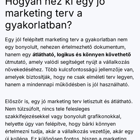
Hogyan néz ki egy jó
marketing terv a
gyakorlatban?
Egy jól felépített marketing terv a gyakorlatban nem
egy bonyolult, nehezen értelmezhető dokumentum,
hanem egy
átlátható, logikus és könnyen követhető
útmutató, amely valódi segítséget nyújt a vállalkozás
növekedéséhez. Több kulcsfontosságú jellemzője van,
amelyek biztosítják, hogy ne csak elméleti terv legyen,
hanem a mindennapi működésben is jól használható.
Először is, egy jó marketing terv letisztult és átlátható.
Nem túlzsúfolt, nincs tele felesleges
szakkifejezésekkel vagy bonyolult grafikonokkal,
helyette úgy van felépítve, hogy bárki könnyen
értelmezni tudja, akár a vállalkozás vezetője, akár egy
új kolléga. Ez különösen fontos, hiszen a marketing