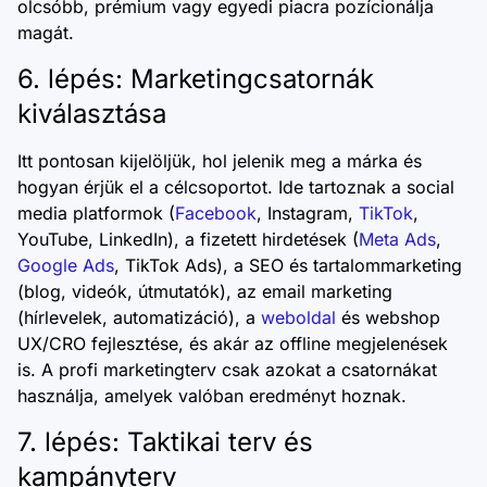
olcsóbb, prémium vagy egyedi piacra pozícionálja
magát.
6. lépés: Marketingcsatornák
kiválasztása
Itt pontosan kijelöljük, hol jelenik meg a márka és
hogyan érjük el a célcsoportot. Ide tartoznak a social
media platformok (
Facebook
, Instagram,
TikTok
,
YouTube, LinkedIn), a fizetett hirdetések (
Meta Ads
,
Google Ads
, TikTok Ads), a SEO és tartalommarketing
(blog, videók, útmutatók), az email marketing
(hírlevelek, automatizáció), a
weboldal
és webshop
UX/CRO fejlesztése, és akár az offline megjelenések
is. A profi marketingterv csak azokat a csatornákat
használja, amelyek valóban eredményt hoznak.
7. lépés: Taktikai terv és
kampányterv