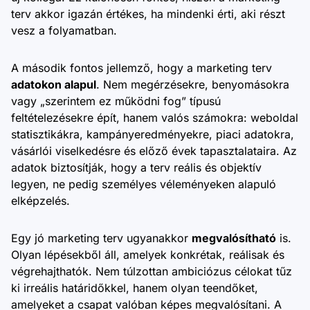
terv akkor igazán értékes, ha mindenki érti, aki részt
vesz a folyamatban.
A második fontos jellemző, hogy a marketing terv
adatokon alapul
. Nem megérzésekre, benyomásokra
vagy „szerintem ez működni fog” típusú
feltételezésekre épít, hanem valós számokra: weboldal
statisztikákra, kampányeredményekre, piaci adatokra,
vásárlói viselkedésre és előző évek tapasztalataira. Az
adatok biztosítják, hogy a terv reális és objektív
legyen, ne pedig személyes véleményeken alapuló
elképzelés.
Egy jó marketing terv ugyanakkor
megvalósítható
is.
Olyan lépésekből áll, amelyek konkrétak, reálisak és
végrehajthatók. Nem túlzottan ambiciózus célokat tűz
ki irreális határidőkkel, hanem olyan teendőket,
amelyeket a csapat valóban képes megvalósítani. A