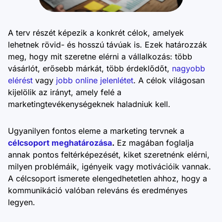
A terv részét képezik a konkrét célok, amelyek
lehetnek rövid- és hosszú távúak is. Ezek határozzák
meg, hogy mit szeretne elérni a vállalkozás: több
vásárlót, erősebb márkát, több érdeklődőt,
nagyobb
elérést
vagy
jobb online jelenlétet
. A célok világosan
kijelölik az irányt, amely felé a
marketingtevékenységeknek haladniuk kell.
Ugyanilyen fontos eleme a marketing tervnek a
célcsoport meghatározása
.
Ez magában foglalja
annak pontos feltérképezését, kiket szeretnénk elérni,
milyen problémáik, igényeik vagy motivációik vannak.
A célcsoport ismerete elengedhetetlen ahhoz, hogy a
kommunikáció valóban releváns és eredményes
legyen.