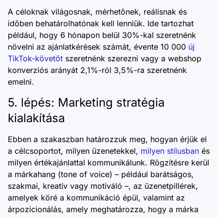
A céloknak világosnak, mérhetőnek, reálisnak és
időben behatárolhatónak kell lenniük. Ide tartozhat
például, hogy 6 hónapon belül 30%-kal szeretnénk
növelni az ajánlatkérések számát, évente 10 000
új
TikTok-követőt
szeretnénk szerezni vagy a webshop
konverziós arányát 2,1%-ról 3,5%-ra szeretnénk
emelni.
5. lépés: Marketing stratégia
kialakítása
Ebben a szakaszban határozzuk meg, hogyan érjük el
a célcsoportot, milyen üzenetekkel,
milyen stílusban
és
milyen értékajánlattal kommunikálunk. Rögzítésre kerül
a márkahang (tone of voice) – például barátságos,
szakmai, kreatív vagy motiváló –, az üzenetpillérek,
amelyek köré a kommunikáció épül, valamint az
árpozicionálás, amely meghatározza, hogy a márka