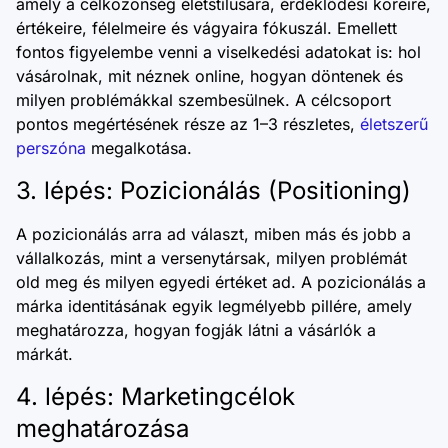
amely a célközönség életstílusára, érdeklődési köreire,
értékeire, félelmeire és vágyaira fókuszál. Emellett
fontos figyelembe venni a viselkedési adatokat is: hol
vásárolnak, mit néznek online, hogyan döntenek és
milyen problémákkal szembesülnek. A célcsoport
pontos megértésének része az 1–3 részletes,
életszerű
perszóna
megalkotása.
3. lépés: Pozicionálás (Positioning)
A pozicionálás arra ad választ, miben más és jobb a
vállalkozás, mint a versenytársak, milyen problémát
old meg és milyen egyedi értéket ad. A pozicionálás a
márka identitásának egyik legmélyebb pillére, amely
meghatározza, hogyan fogják látni a vásárlók a
márkát.
4. lépés: Marketingcélok
meghatározása