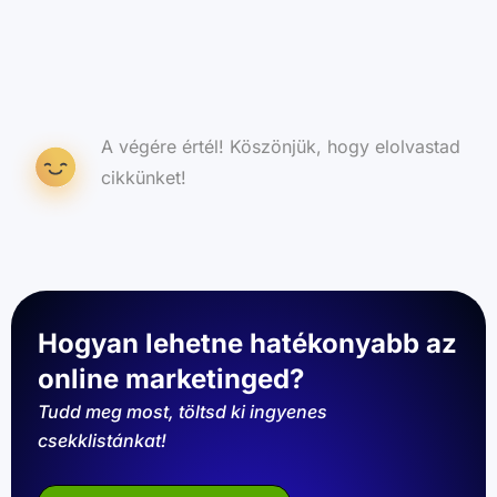
A végére értél! Köszönjük, hogy elolvastad
cikkünket!
Hogyan lehetne hatékonyabb az
online marketinged?
Tudd meg most, töltsd ki ingyenes
csekklistánkat!