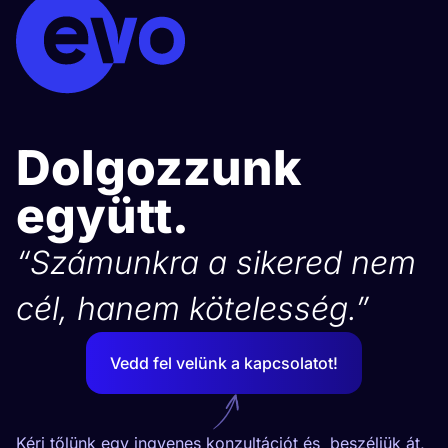
Dolgozzunk
együtt.
“Számunkra a sikered nem
cél, hanem kötelesség.”
Vedd fel velünk a kapcsolatot!
Kérj tőlünk egy ingyenes konzultációt és beszéljük át,