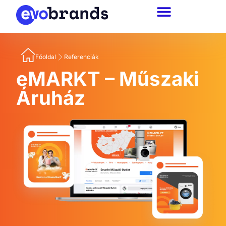
Főoldal
Referenciák
eMARKT – Műszaki
Áruház